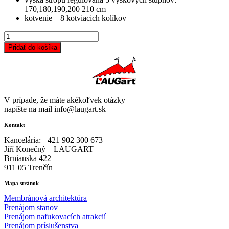
170,180,190,200 210 cm
kotvenie – 8 kotviacich kolíkov
množstvo
Stan
Pridať do košíka
nožnicový
3x3
m
V prípade, že máte akékoľvek otázky
napíšte na mail info@laugart.sk
Kontakt
Kancelária: +421 902 300 673
Jiří Konečný – LAUGART
Brnianska 422
911 05 Trenčín
Mapa stránok
Membránová architektúra
Prenájom stanov
Prenájom nafukovacích atrakcií
Prenájom príslušenstva