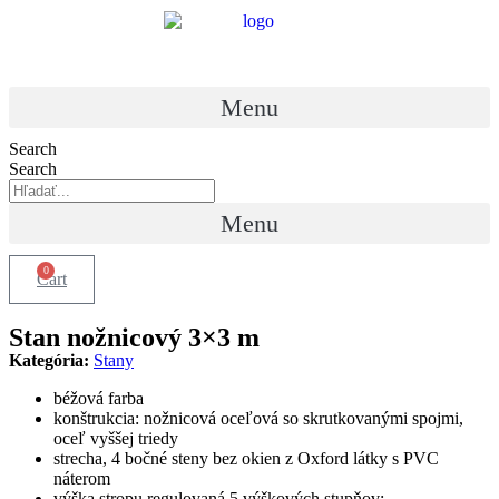
Menu
Search
Search
Menu
0
Cart
Stan nožnicový 3×3 m
Kategória:
Stany
béžová farba
konštrukcia: nožnicová oceľová so skrutkovanými spojmi,
oceľ vyššej triedy
strecha, 4 bočné steny bez okien z Oxford látky s PVC
náterom
výška stropu regulovaná 5 výškových stupňov: